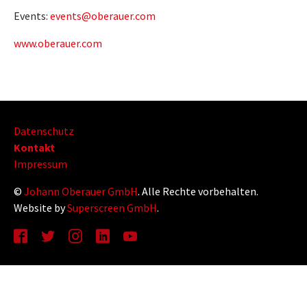
Events:
events@oberauer.com
www.oberauer.com
Datenschutz
Kontakt
Impressum
©
Johann Oberauer GmbH
. Alle Rechte vorbehalten.
Website by
Superscreen GmbH
.
Facebook
Twitter
Instagram
LinkedIn
YouTube