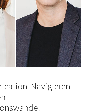
cation: Navigieren
en
onswandel