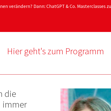
 verändern? Dann: ChatGPT & Co. Masterclasses zur 
Hier geht's zum Programm
m die
h immer